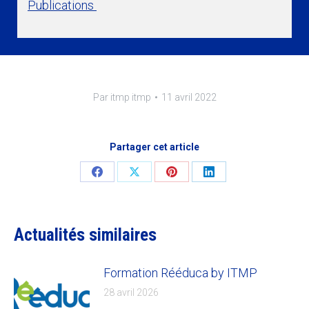
Publications
Par
itmp itmp
11 avril 2022
Partager cet article
Share
Share
Share
Share
on
on
on
on
Facebook
X
Pinterest
LinkedIn
Actualités similaires
Formation Rééduca by ITMP
28 avril 2026