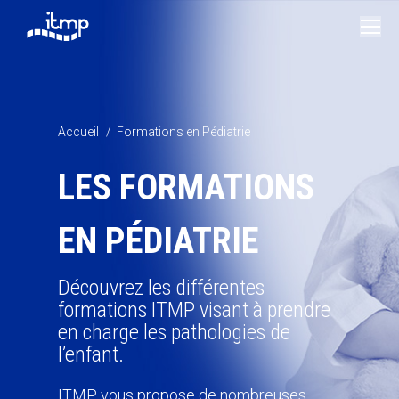
Vous êtes ici :
Accueil
Formations en Pédiatrie
LES FORMATIONS
EN PÉDIATRIE
Découvrez les différentes
formations ITMP visant à prendre
en charge les pathologies de
l’enfant.
ITMP vous propose de nombreuses