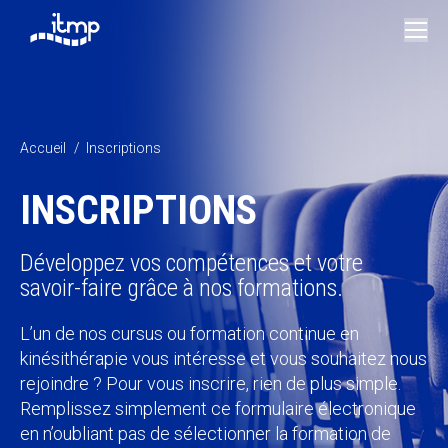
Vous êtes ici :
Accueil
Inscriptions
INSCRIPTIONS
Développez vos compétences et votre
savoir-faire grâce à nos formations.
L’un de nos cursus ou formation continue en
kinésithérapie vous intéresse et vous souhaitez nous
rejoindre ? Pour vous inscrire, rien de plus simple.
Remplissez simplement ce formulaire électronique
en n’oubliant pas de sélectionner la formation de