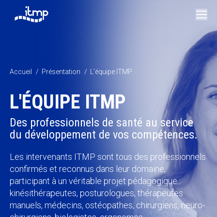
Vous êtes ici :
Accueil
Présentation
L’équipe ITMP
L'ÉQUIPE ITMP
Des professionnels de santé au service
du développement de vos compétences.
Les intervenants ITMP sont tous des professionnels
confirmés et reconnus dans leur domaine,
participant à un véritable projet pédagogique :
kinésithérapeutes, posturologues, thérapeutes
manuels, médecins, ostéopathes, chirurgiens, neuro-