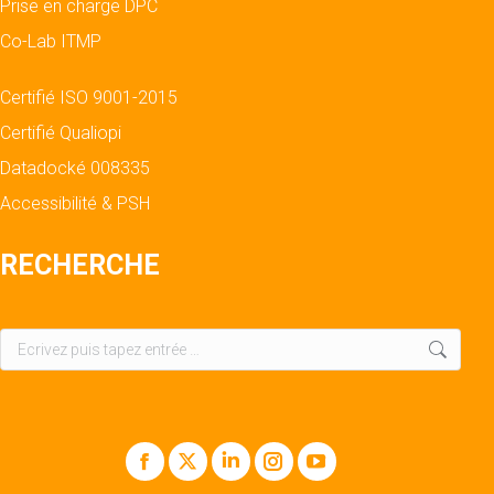
Prise en charge DPC
Co-Lab ITMP
Certifié ISO 9001-2015
Certifié Qualiopi
Datadocké 008335
Accessibilité & PSH
RECHERCHE
Recherche
:
Facebook
X
LinkedIn
Instagram
YouTube