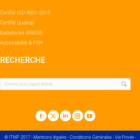
Certifié ISO 9001-2015
Certifié Qualiopi
Datadocké 008335
Accessibilité & PSH
RECHERCHE
Recherche
:
Facebook
X
LinkedIn
Instagram
YouTube
© ITMP 2017 -
Mentions légales
-
Conditions Générales
-
Vie Privée
-