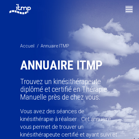
Vous êtes ici :
Accueil
Annuaire ITMP
ANNUAIRE ITMP
Trouvez un kinésithérapeute
diplômé et certifié en Thérapie
Manuelle près de chez vous.
Vous avez des séances de
kinésithérapie à réaliser… Cet annuaire
vous permet de trouver un
kinésithérapeute certifié et ayant suivi et