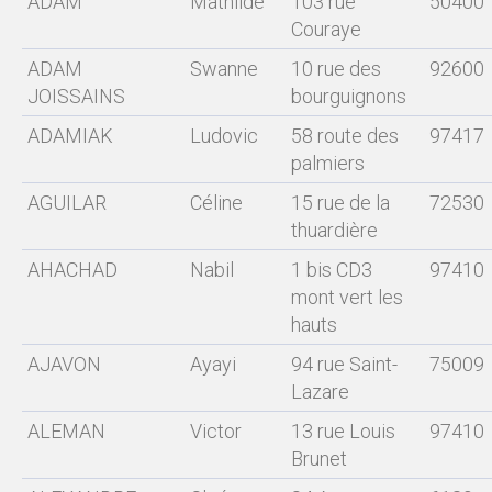
ADAM
Mathilde
103 rue
50400
Couraye
ADAM
Swanne
10 rue des
92600
JOISSAINS
bourguignons
ADAMIAK
Ludovic
58 route des
97417
palmiers
AGUILAR
Céline
15 rue de la
72530
thuardière
AHACHAD
Nabil
1 bis CD3
97410
mont vert les
hauts
AJAVON
Ayayi
94 rue Saint-
75009
Lazare
ALEMAN
Victor
13 rue Louis
97410
Brunet