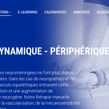
IONS
E-LEARNING
CALENDRIERS
ANNUAIRE
ACADÉM
YNAMIQUE - PÉRIPHÉRIQU
ures neuroméningées ne font plus, depuis
utes. Dans les cas de neuropathies et de
usculo-squelettiques entravent cette
ation et une augmentation de
ie neurogène. Notre thérapie manuelle
la vascularisation, de la mécanosensibilité