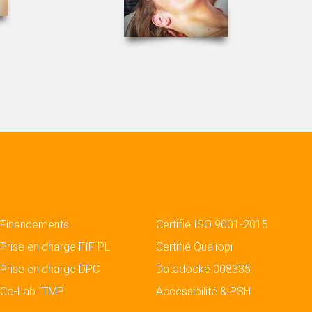
Financements
Certifié ISO 9001-2015
Prise en charge FIF PL
Certifié Qualiopi
Prise en charge DPC
Datadocké 008335
Co-Lab ITMP
Accessibilité & PSH