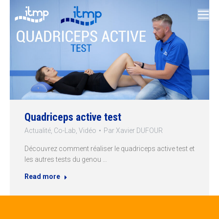
Quadriceps active test
Actualité
,
Co-Lab
,
Vidéo
Par
Xavier DUFOUR
Découvrez comment réaliser le quadriceps active test et
les autres tests du genou …
Read more