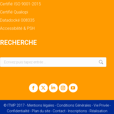
Certifié ISO 9001-2015
Certifié Qualiopi
Datadocké 008335
Accessibilité & PSH
RECHERCHE
Recherche
:
Facebook
X
LinkedIn
Instagram
YouTube
© ITMP 2017 -
Mentions légales
-
Conditions Générales
-
Vie Privée
-
Confidentialité
-
Plan du site
-
Contact
-
Inscriptions
- Réalisation