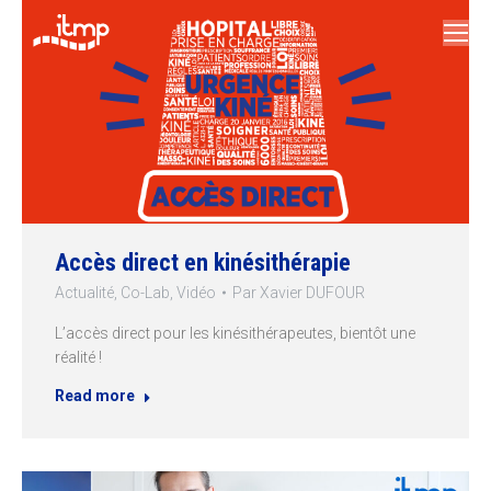
Accès direct en kinésithérapie
Actualité
,
Co-Lab
,
Vidéo
Par
Xavier DUFOUR
L’accès direct pour les kinésithérapeutes, bientôt une
réalité !
Read more