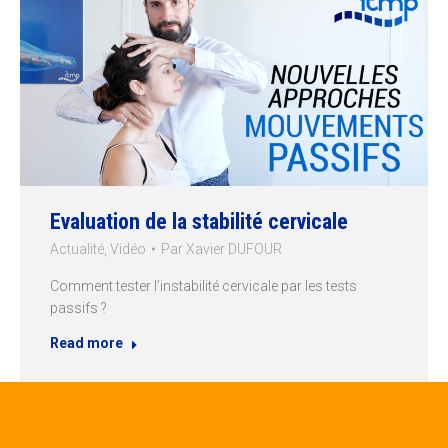
Evaluation de la stabilité cervicale
Actualité
,
Vidéo
Par
Xavier DUFOUR
Comment tester l’instabilité cervicale par les tests
passifs ?
Read more