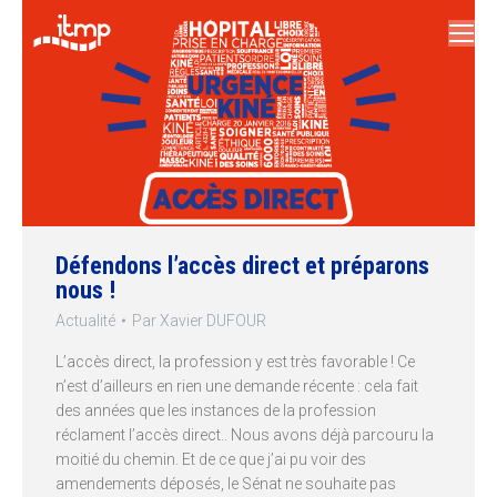
Défendons l’accès direct et préparons
nous !
Actualité
Par
Xavier DUFOUR
L’accès direct, la profession y est très favorable ! Ce
n’est d’ailleurs en rien une demande récente : cela fait
des années que les instances de la profession
réclament l’accès direct.. Nous avons déjà parcouru la
moitié du chemin. Et de ce que j’ai pu voir des
amendements déposés, le Sénat ne souhaite pas