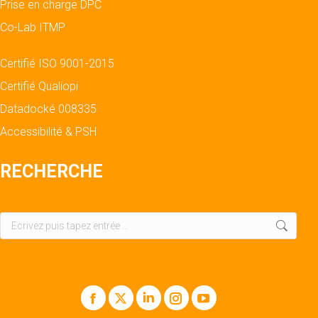
Prise en charge DPC
Co-Lab ITMP
Certifié ISO 9001-2015
Certifié Qualiopi
Datadocké 008335
Accessibilité & PSH
RECHERCHE
Recherche
:
Facebook
X
LinkedIn
Instagram
YouTube