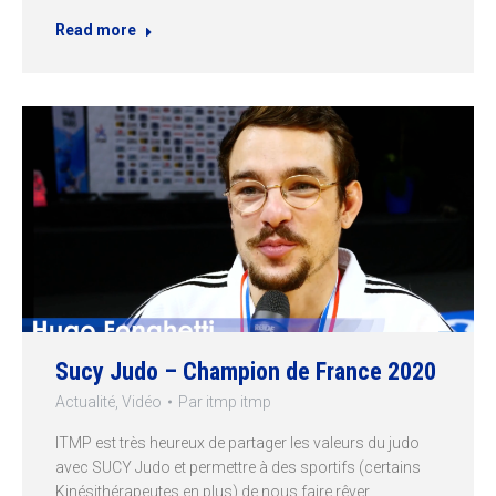
Read more
Sucy Judo – Champion de France 2020
Actualité
,
Vidéo
Par
itmp itmp
ITMP est très heureux de partager les valeurs du judo
avec SUCY Judo et permettre à des sportifs (certains
Kinésithérapeutes en plus) de nous faire rêver …