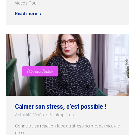
vidéos Pour…
Read more
Calmer son stress, c’est possible !
Actualité
,
Vidéo
Par
itmp itmp
Connaitre sa réaction face au stress permet de mieux le
gérer !