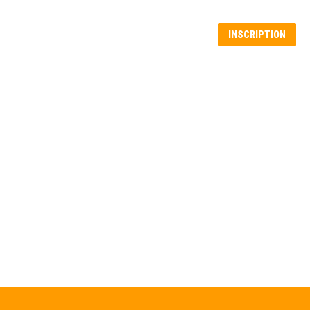
Recherche
IE
À PROPOS
ACTUALITÉS
INSCRIPTION
: