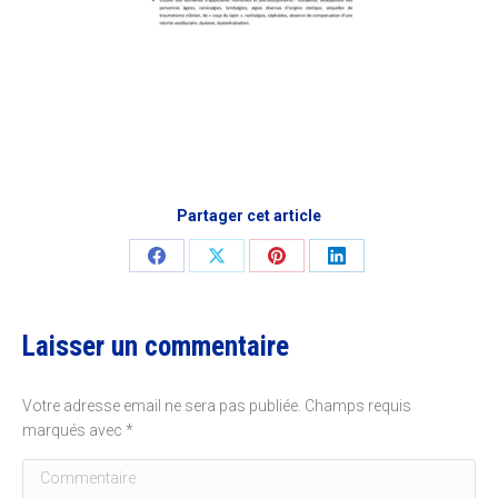
Partager cet article
Share
Share
Share
Share
on
on
on
on
Facebook
X
Pinterest
LinkedIn
Laisser un commentaire
Votre adresse email ne sera pas publiée. Champs requis
marqués avec
*
Commentaire