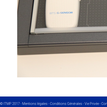
© ITMP 2017 -
Mentions légales
-
Conditions Générales
-
Vie Privée
-
Conf