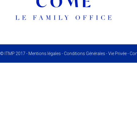
© ITMP 2017 -
Mentions légales
-
Conditions Générales
-
Vie Privée
-
Conf