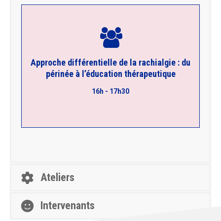
preuves » Josh Cleland
« Diagnostic clinique différentiel basé sur les
Approche différentielle de la rachialgie : du
systématique ? » P. Inchauspé
périnée à l’éducation thérapeutique
« Lombalgie et arthrose, existe-t-il un lien
« Lombalgie et périnée » Aurélie Blaugy
16h - 17h30
Ateliers
Intervenants