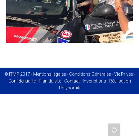
© ITMP 2017 -
Mentions légales
-
Conditions Générales
-
Vie Privée
-
Confidentialité
-
Plan du site
-
Contact
-
Inscriptions
- Réalisation
Polynomik
Recharger