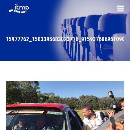
15977762_1503395683023716_9159376069610907
Vous êtes ici :