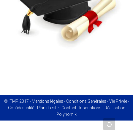
© ITMP 2017 -
Mentions légales
-
Conditions Générales
-
Vie Privée
-
Confidentialité
-
Plan du site
-
Contact
-
Inscriptions
- Réalisation
Polynomik
Recharger