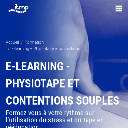
Vous êtes ici :
Accueil
Formation
E-learning – Physiotape et contentions…
E-LEARNING -
PHYSIOTAPE ET
CONTENTIONS SOUPLES
Formez vous à votre rythme sur
l’utilisation du strass et du tape en
rééducation