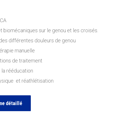
LCA
 biomécaniques sur le genou et les croisés.
 des différentes douleurs de genou
hérapie manuelle
ptions de traitement
 la rééducation
ique et réathlétisation
e détaillé