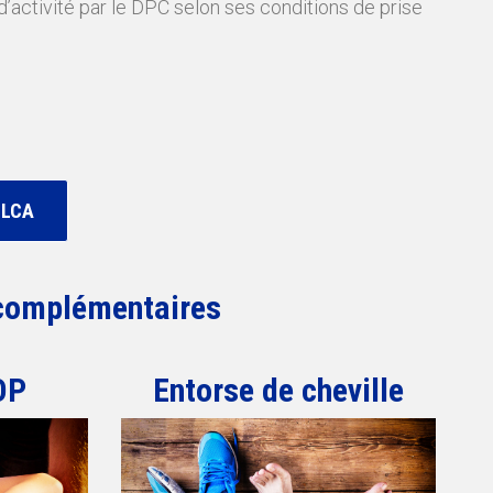
’activité par le DPC selon ses conditions de prise
 LCA
complémentaires
OP
Entorse de cheville