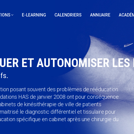
IONS
E-LEARNING
CALENDRIERS
ANNUAIRE
ACADÉM
QUER ET AUTONOMISER LES
fs.
ction posant souvent des problèmes de rééducation
ndations HAS de janvier 2008 ont pour conséquence
binets de kinésithérapie de ville de patients
itrisé le diagnostic différentiel et tissulaire pour
cation spécifique en cabinet après une chirurgie du