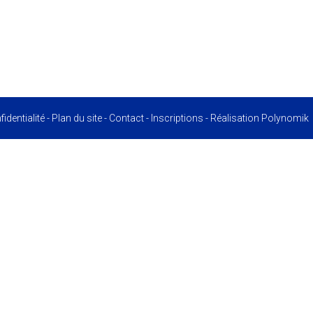
identialité
-
Plan du site
-
Contact
-
Inscriptions
- Réalisation
Polynomik