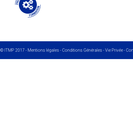
© ITMP 2017 -
Mentions légales
-
Conditions Générales
-
Vie Privée
-
Conf