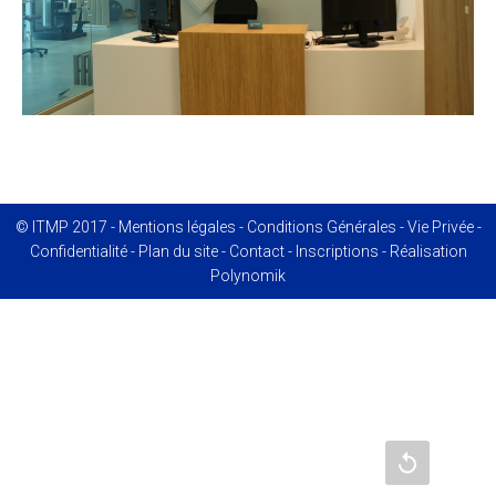
© ITMP 2017 -
Mentions légales
-
Conditions Générales
-
Vie Privée
-
Confidentialité
-
Plan du site
-
Contact
-
Inscriptions
- Réalisation
Polynomik
Recharger