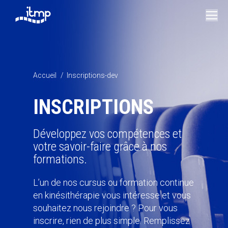
Vous êtes ici :
Accueil
Inscriptions-dev
INSCRIPTIONS
Développez vos compétences et
votre savoir-faire grâce à nos
formations.
L’un de nos cursus ou formation continue
en kinésithérapie vous intéresse et vous
souhaitez nous rejoindre ? Pour vous
inscrire, rien de plus simple. Remplissez