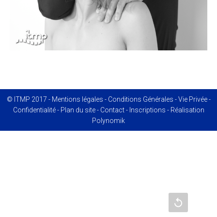
© ITMP 2017 -
Mentions légales
-
Conditions Générales
-
Vie Privée
-
Confidentialité
-
Plan du site
-
Contact
-
Inscriptions
- Réalisation
Polynomik
Recharger