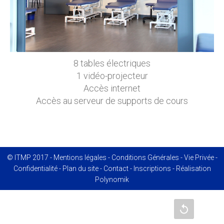
8 tables électriques
1 vidéo-projecteur
Accès internet
Accès au serveur de supports de cours
© ITMP 2017 -
Mentions légales
-
Conditions Générales
-
Vie Privée
-
Confidentialité
-
Plan du site
-
Contact
-
Inscriptions
- Réalisation
Polynomik
Recharger