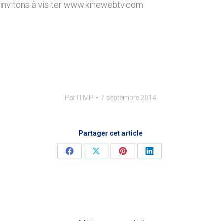
 invitons à visiter www.kinewebtv.com
Par
ITMP
7 septembre 2014
Partager cet article
Share
Share
Share
Share
on
on
on
on
Facebook
X
Pinterest
LinkedIn