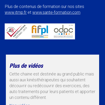
Plus de contenus de formation sur nos sites
www.itmp.fr
et
www.sante-formation.com
Plus de vidéos
Cette chaine est destinée au grand public mais
aussi aux kinésithérapeutes qui souhaitent
découvrir ou redécouvrir des exercices, des
auto traitements pour leurs patients et apporter
un contenu différent.