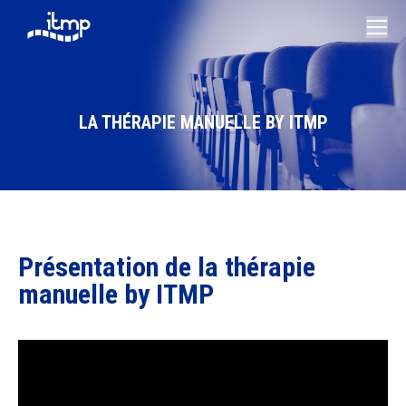
LA THÉRAPIE MANUELLE BY ITMP
Vous êtes ici :
Présentation de la thérapie
manuelle by ITMP