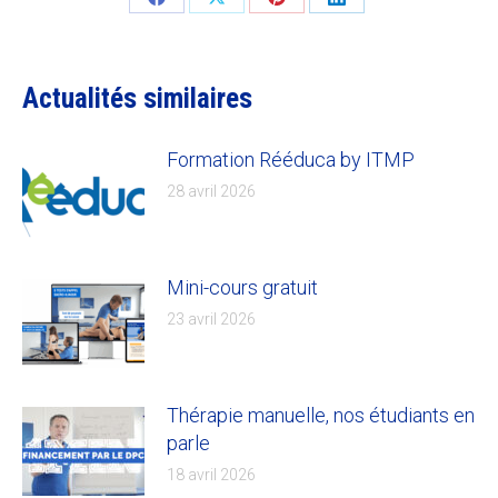
Share
Share
Share
Share
on
on
on
on
Facebook
X
Pinterest
LinkedIn
Actualités similaires
Formation Rééduca by ITMP
28 avril 2026
Mini-cours gratuit
23 avril 2026
Thérapie manuelle, nos étudiants en
parle
18 avril 2026