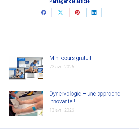
Partager cet article
Share
Share
Share
Share
on
on
on
on
Facebook
X
Pinterest
LinkedIn
Mini-cours gratuit
23 avril 2026
Dynervologie – une approche
innovante !
13 avril 2026