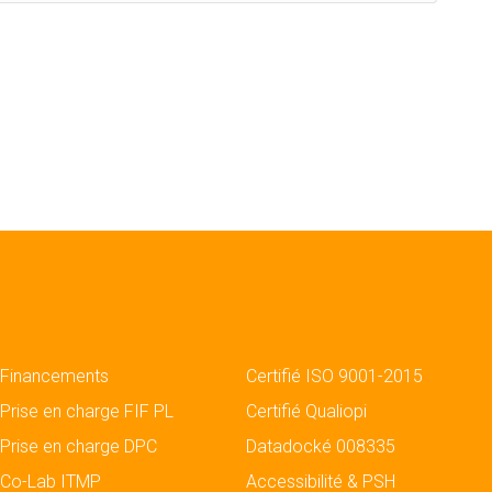
Financements
Certifié ISO 9001-2015
Prise en charge FIF PL
Certifié Qualiopi
Prise en charge DPC
Datadocké 008335
Co-Lab ITMP
Accessibilité & PSH