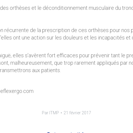
rt des orthèses et le déconditionnement musculaire du tronc
on récurrente de la prescription de ces orthèses pour nos 
les ont une action sur les douleurs et les incapacités et q
iguë, elles s’avèrent fort efficaces pour prévenir tant le 
nt, malheureusement, que trop rarement appliqués par nos 
transmettrons aux patients.
.reflexergo.com
Par
ITMP
21 février 2017