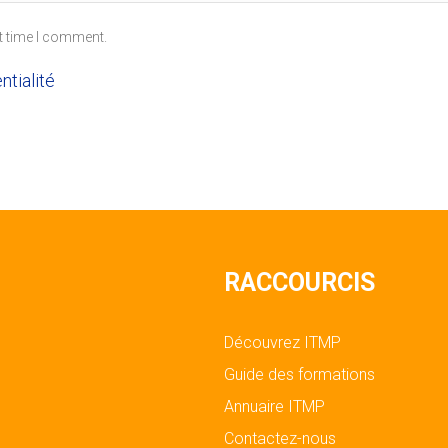
t time I comment.
ntialité
RACCOURCIS
Découvrez ITMP
Guide des formations
Annuaire ITMP
Contactez-nous