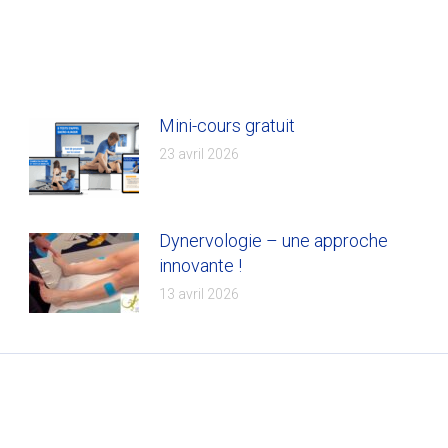
on
on
on
on
Facebook
X
Pinterest
LinkedIn
Mini-cours gratuit
23 avril 2026
Dynervologie – une approche
innovante !
13 avril 2026