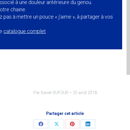
socié à une douleur antérieure du genou.
otre chaine.
z pas à mettre un pouce « j’aime », à partager à vos
re
catalogue complet
Par
Xavier DUFOUR
25 août 2018
Partager cet article
Share
Share
Share
Share