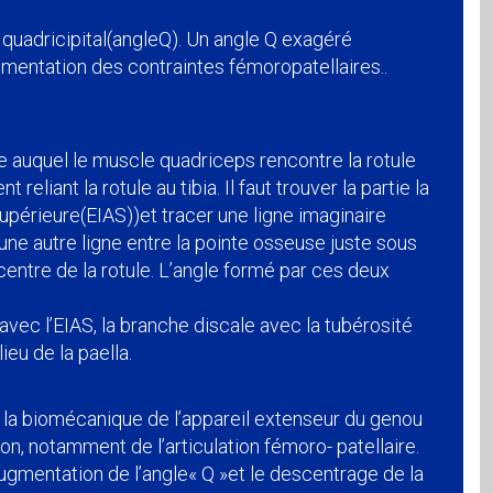
 quadricipital
(angle
Q). Un angle Q exagéré
mentation des contraintes fémoropatellaires
..
le auquel le muscle quadriceps rencontre la rotule
eliant la rotule au tibia. Il faut trouver la partie la
supérieure
(EIAS))
et tracer une ligne imaginaire
 une autre ligne entre la pointe osseuse juste sous
 centre de la rotule. L’angle formé par ces deux
vec l’EIAS, la branche discale avec la tubérosité
ieu de la paella.
r la biomécanique de l’appareil extenseur du genou
ion, notamment de l’articulation fémoro- patellaire.
augmentation de l’angle
« Q »
et le descentrage de la