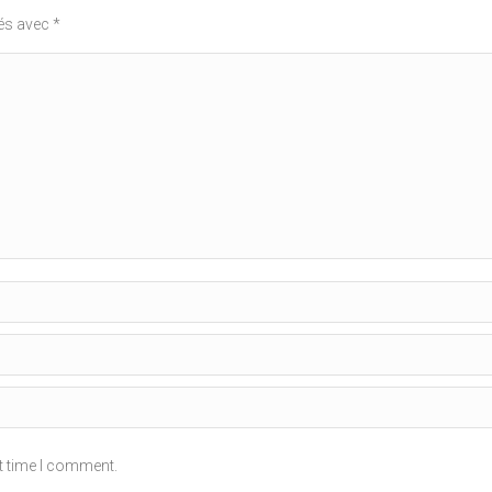
ués avec
*
t time I comment.