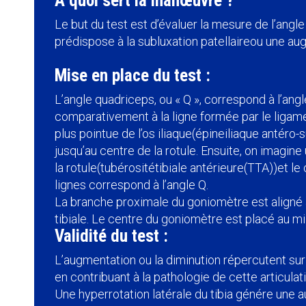
A quoi sert la manœuvre ?
Le but du test est d’évaluer la mesure de l’angle
prédispose à la subluxation patellaire
ou une aug
Mise en place du test :
L’angle quadriceps, ou « Q », correspond à l’ang
comparativement à la ligne formée par le ligament r
plus pointue de l’os iliaque
(épine
iliaque antéro-
jusqu’au centre de la rotule. Ensuite, on imagine
la rotule
(tubérosité
tibiale antérieure
(TTA))
et le
lignes correspond à l’angle Q.
La branche proximale du goniomètre est aligné a
tibiale. Le centre du goniomètre est placé au mil
Validité du test :
L’augmentation ou la diminution répercutent su
en contribuant à la pathologie de cette articulat
Une hyperrotation latérale du tibia génére une 