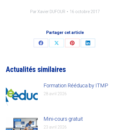
Par
Xavier DUFOUR
16 octobre 2017
Partager cet article
Share
Share
Share
Share
on
on
on
on
Facebook
X
Pinterest
LinkedIn
Actualités similaires
Formation Rééduca by ITMP
28 avril 2026
Mini-cours gratuit
23 avril 2026