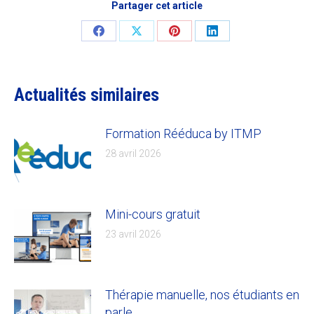
Partager cet article
Share
Share
Share
Share
on
on
on
on
Facebook
X
Pinterest
LinkedIn
Actualités similaires
Formation Rééduca by ITMP
28 avril 2026
Mini-cours gratuit
23 avril 2026
Thérapie manuelle, nos étudiants en
parle