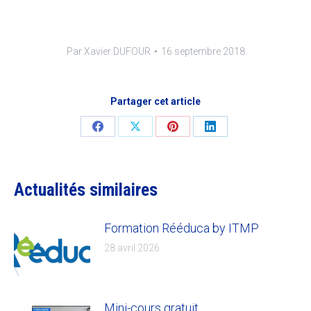
Par
Xavier DUFOUR
16 septembre 2018
Partager cet article
Share
Share
Share
Share
on
on
on
on
Facebook
X
Pinterest
LinkedIn
Actualités similaires
Formation Rééduca by ITMP
28 avril 2026
Mini-cours gratuit