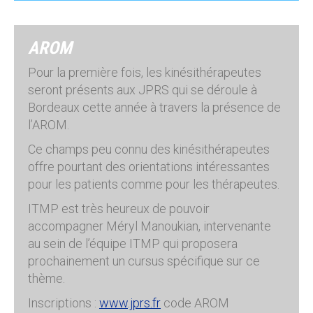
AROM
Pour la première fois, les kinésithérapeutes
seront présents aux JPRS qui se déroule à
Bordeaux cette année à travers la présence de
l’AROM.
Ce champs peu connu des kinésithérapeutes
offre pourtant des orientations intéressantes
pour les patients comme pour les thérapeutes.
ITMP est très heureux de pouvoir
accompagner Méryl Manoukian, intervenante
au sein de l’équipe ITMP qui proposera
prochainement un cursus spécifique sur ce
thème.
Inscriptions :
www.jprs.fr
code AROM