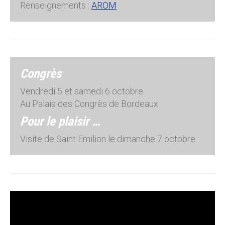
Renseignements :
AROM
Congrès
Vendredi 5 et samedi 6 octobre
Au Palais des Congrès de Bordeaux
Pour le plaisir …
Visite de Saint Emilion le dimanche 7 octobre