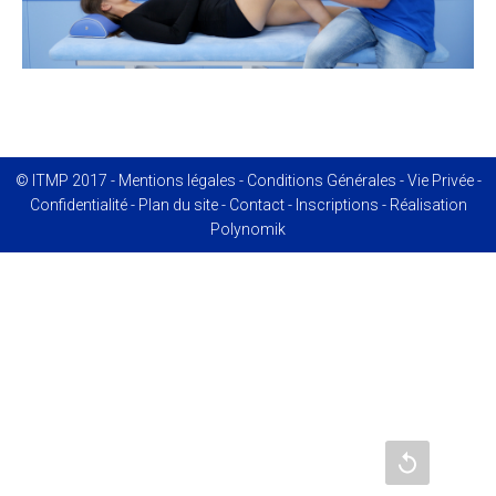
© ITMP 2017 -
Mentions légales
-
Conditions Générales
-
Vie Privée
-
Confidentialité
-
Plan du site
-
Contact
-
Inscriptions
- Réalisation
Polynomik
Recharger