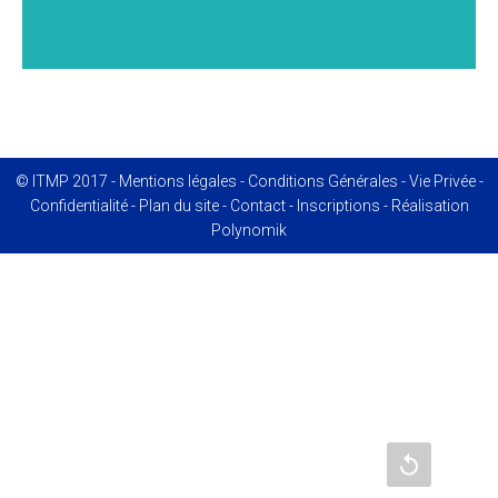
© ITMP 2017 -
Mentions légales
-
Conditions Générales
-
Vie Privée
-
Confidentialité
-
Plan du site
-
Contact
-
Inscriptions
- Réalisation
Polynomik
Recharger