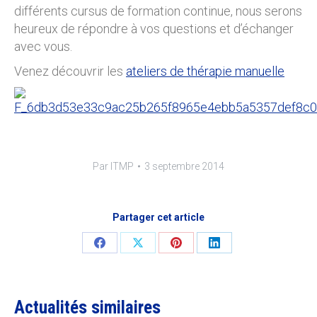
différents cursus de formation continue, nous serons
heureux de répondre à vos questions et d’échanger
avec vous.
Venez découvrir les
ateliers de thérapie manuelle
Par
ITMP
3 septembre 2014
Partager cet article
Share
Share
Share
Share
on
on
on
on
Facebook
X
Pinterest
LinkedIn
Actualités similaires