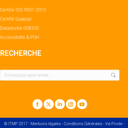
Certifié ISO 9001-2015
Certifié Qualiopi
Datadocké 008335
Accessibilité & PSH
RECHERCHE
Recherche
:
Facebook
X
LinkedIn
Instagram
YouTube
© ITMP 2017 -
Mentions légales
-
Conditions Générales
-
Vie Privée
-