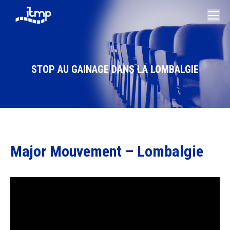
STOP AU GAINAGE DANS LA LOMBALGIE
Vous êtes ici :
Major Mouvement – Lombalgie