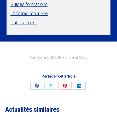
Guides formations
Thérapie manuelle
Publications
Par
Xavier DUFOUR
5 février 2020
Partager cet article
Share
Share
Share
Share
on
on
on
on
Facebook
X
Pinterest
LinkedIn
Actualités similaires