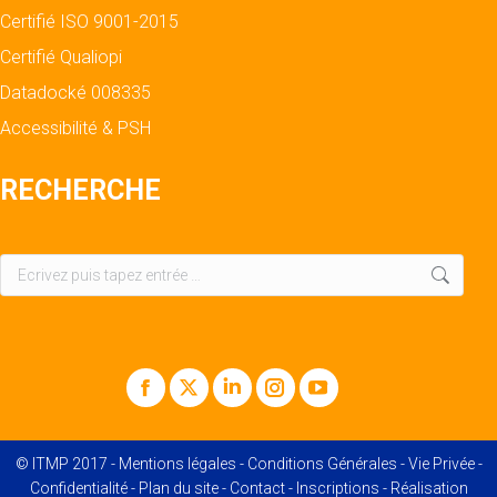
Certifié ISO 9001-2015
Certifié Qualiopi
Datadocké 008335
Accessibilité & PSH
RECHERCHE
Recherche
:
Facebook
X
LinkedIn
Instagram
YouTube
© ITMP 2017 -
Mentions légales
-
Conditions Générales
-
Vie Privée
-
Confidentialité
-
Plan du site
-
Contact
-
Inscriptions
- Réalisation