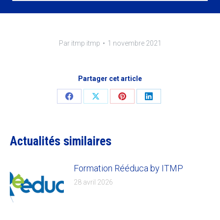
Par
itmp itmp
1 novembre 2021
Partager cet article
Share
Share
Share
Share
on
on
on
on
Facebook
X
Pinterest
LinkedIn
Actualités similaires
Formation Rééduca by ITMP
28 avril 2026