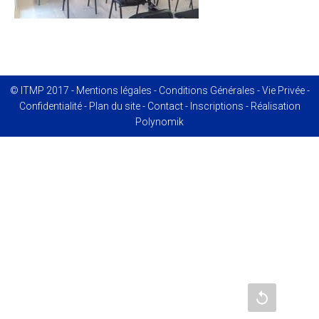
© ITMP 2017 -
Mentions légales
-
Conditions Générales
-
Vie Privée
-
Confidentialité
-
Plan du site
-
Contact
-
Inscriptions
- Réalisation
Polynomik
Recharger