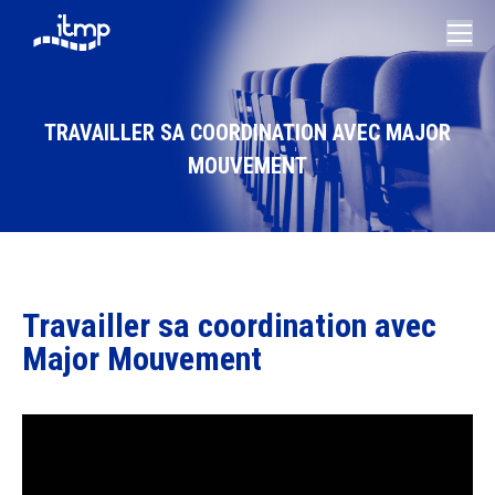
TRAVAILLER SA COORDINATION AVEC MAJOR
MOUVEMENT
Vous êtes ici :
Travailler sa coordination avec
Major Mouvement