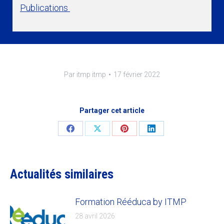
Publications
Par
itmp itmp
17 février 2022
Partager cet article
Share
Share
Share
Share
on
on
on
on
Facebook
X
Pinterest
LinkedIn
Actualités similaires
Formation Rééduca by ITMP
28 avril 2026