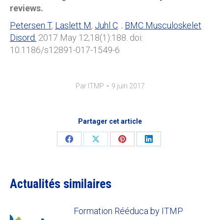
reviews.
Petersen T
,
Laslett M
,
Juhl C
. ;
BMC Musculoskelet
Disord.
2017 May 12;18(1):188. doi:
10.1186/s12891-017-1549-6
Par
ITMP
9 juin 2017
Partager cet article
Share
Share
Share
Share
on
on
on
on
Facebook
X
Pinterest
LinkedIn
Actualités similaires
Formation Rééduca by ITMP