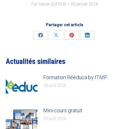
Par
Xavier DUFOUR
30 janvier 2018
Partager cet article
Share
Share
Share
Share
on
on
on
on
Facebook
X
Pinterest
LinkedIn
Actualités similaires
Formation Rééduca by ITMP
28 avril 2026
Mini-cours gratuit
23 avril 2026