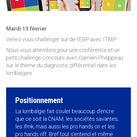
Mardi 13 février
Venez vous challenger sur de l’EBP avec ITMP.
Nous vous attendons pour une conférence et un
petit challenge concours avec Damien Philippeau
sur le thème du diagnostic différentiel dans les
lombalgies.
Positionnement
La lombalgie fait couler beaucoup d’encre
que ce soit la CNAM, les sociétés savantes,
les ifmk, mais aussi les pro hands on et les
pro hands off. Bref tout s’entend et même