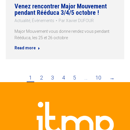
Venez rencontrer Major Mouvement
pendant Rééduca 3/4/5 octobre !
Actualité
,
Évènements
Par
Xavier DUFOUR
Major Mouvement vous donne rendez vous pendant
Rééduca, les 25 et 26 octobre
Read more
1
2
3
4
5
…
10
→