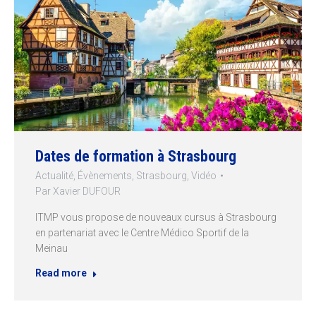
Dates de formation à Strasbourg
Actualité
,
Évènements
,
Strasbourg
,
Vidéo
Par
Xavier DUFOUR
ITMP vous propose de nouveaux cursus à Strasbourg
en partenariat avec le Centre Médico Sportif de la
Meinau
Read more