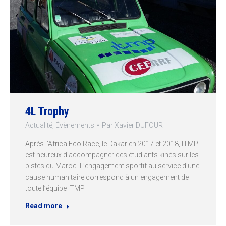
4L Trophy
Actualité
,
Évènements
Par
Xavier DUFOUR
Après l’Africa Eco Race, le Dakar en 2017 et 2018, ITMP
est heureux d’accompagner des étudiants kinés sur les
pistes du Maroc. L’engagement sportif au service d’une
cause humanitaire correspond à un engagement de
toute l’équipe ITMP
Read more