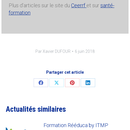
Plus d’articles sur le site du
Ceerrf
et sur
santé-
formation
Par
Xavier DUFOUR
6 juin 2018
Partager cet article
Share
Share
Share
Share
on
on
on
on
Facebook
X
Pinterest
LinkedIn
Actualités similaires
Formation Rééduca by ITMP