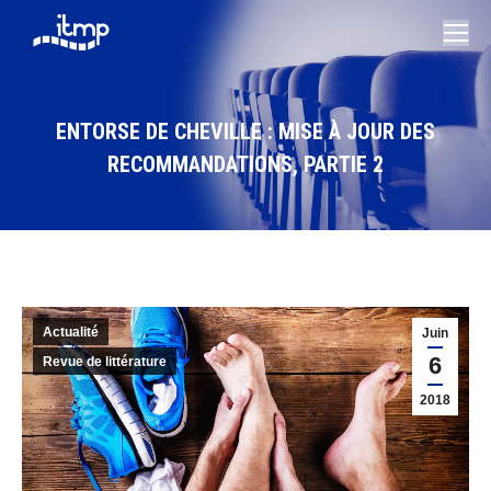
ENTORSE DE CHEVILLE : MISE À JOUR DES
RECOMMANDATIONS, PARTIE 2
Vous êtes ici :
Actualité
Juin
6
Revue de littérature
2018