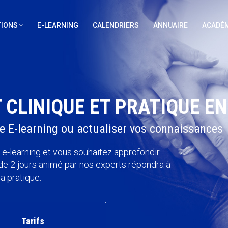
IONS
E-LEARNING
CALENDRIERS
ANNUAIRE
ACADÉM
 CLINIQUE ET PRATIQUE EN
 le E-learning ou actualiser vos connaissances
 e-learning et vous souhaitez approfondir
de 2 jours animé par nos experts répondra à
a pratique.
Tarifs