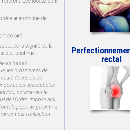
 référent. Les locaux sont
 modèle anatomique de
nt éclairé.
pect de la dignité de la
Perfectionnemen
ale et continue :
rectal
ée en toutes
nue, les organismes de
cours desquels les
ir des actes susceptibles
l’individu, notamment le
onal de l’Ordre impose aux
éontologique de garantir à
amment par l’utilisation