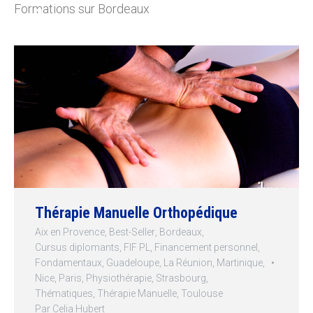
Formations sur Bordeaux
Thérapie Manuelle Orthopédique
Aix en Provence
,
Best-Seller
,
Bordeaux
,
Cursus diplomants
,
FIF PL
,
Financement personnel
,
Fondamentaux
,
Guadeloupe
,
La Réunion
,
Martinique
,
Nice
,
Paris
,
Physiothérapie
,
Strasbourg
,
Thématiques
,
Thérapie Manuelle
,
Toulouse
Par
Celia Hubert