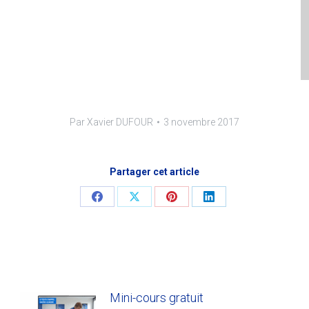
Par
Xavier DUFOUR
3 novembre 2017
Partager cet article
Share
Share
Share
Share
on
on
on
on
Facebook
X
Pinterest
LinkedIn
Mini-cours gratuit