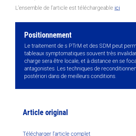
L’ensemble de l’article est téléchargeable
ici
Positionnement
Le traitement de s PTrM et des SDM peut perm
tableaux symptomatiques souvent très invalidants.
charge sera être locale, et à distance en se foc
antagonistes. Les techniques de reconditionne
postériori dans de meilleurs conditions.
Article original
Télécharger l’article complet