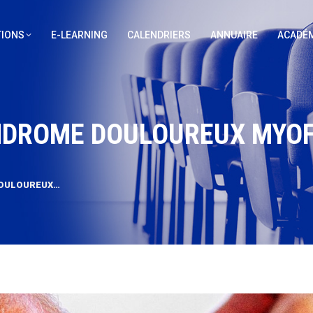
IONS
E-LEARNING
CALENDRIERS
ANNUAIRE
ACADÉM
YNDROME DOULOUREUX MYO
DOULOUREUX…