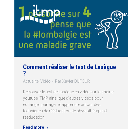
FORMAT
Comment réaliser le test de Lasègue
?
Actualité
,
Vidéo
Par
Xavier DUFOUR
Retrouvez le test de Lasègue en vidéo sur la chaine
youtube ITMP ainsi que d’autres vidéos pour
échanger, partager et apprendre autour des
techniques de rééducation de physiothérapie et
rééducation.
Read more