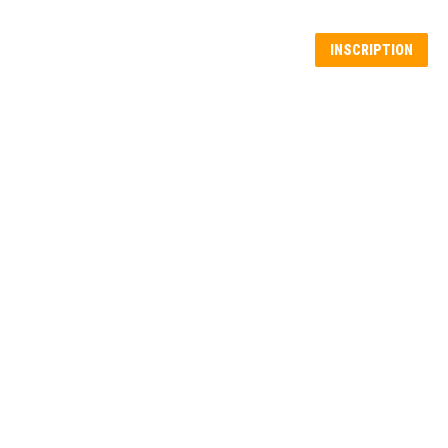
Recherche
IE
À PROPOS
ACTUALITÉS
INSCRIPTION
: