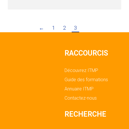
←
1
2
3
RACCOURCIS
Découvrez ITMP
Guide des formations
Annuaire ITMP
Contactez-nous
RECHERCHE