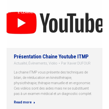
IONS
E-LEARNING
CALENDRIERS
ANNUAIRE
ACADÉM
Présentation Chaine Youtube ITMP
Actualité
,
Évènements
,
Vidéo
Par
Xavier DUFOUR
La chaine ITMP vous présente des techniques de
bilan, de rééducation en kinésithérapie,
physiothérapie, thérapie manuelle et en ergonomie.
Ces vidéos sont des aides mais ne se substituent
pas à un examen médical et un diagnostic complet.
Read more