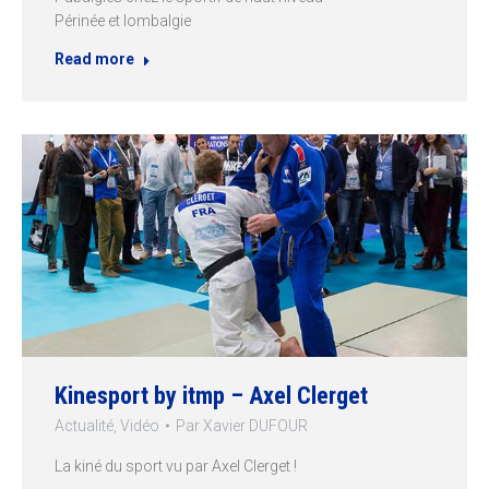
Périnée et lombalgie
Read more
Kinesport by itmp – Axel Clerget
Actualité
,
Vidéo
Par
Xavier DUFOUR
La kiné du sport vu par Axel Clerget !