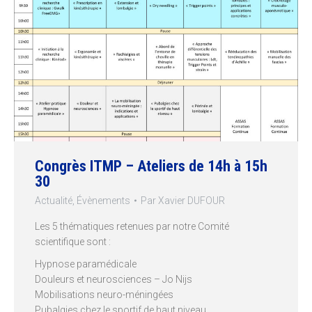
Congrès ITMP – Ateliers de 14h à 15h
30
Actualité
,
Évènements
Par
Xavier DUFOUR
Les 5 thématiques retenues par notre Comité
scientifique sont :
Hypnose paramédicale
Douleurs et neurosciences – Jo Nijs
Mobilisations neuro-méningées
Pubalgies chez le sportif de haut niveau