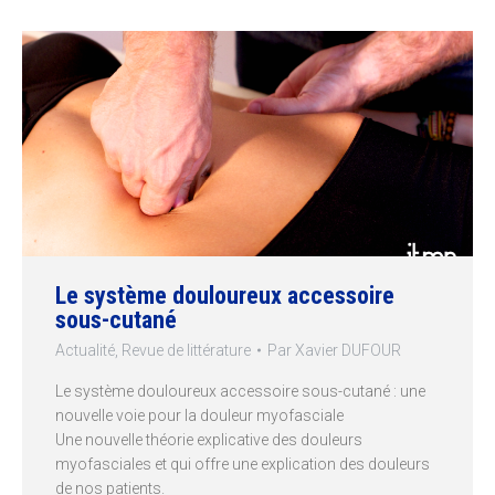
Le système douloureux accessoire
sous-cutané
Actualité
,
Revue de littérature
Par
Xavier DUFOUR
Le système douloureux accessoire sous-cutané : une
nouvelle voie pour la douleur myofasciale
Une nouvelle théorie explicative des douleurs
myofasciales et qui offre une explication des douleurs
de nos patients.