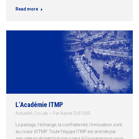
Read more
L’Académie ITMP
Actualité
,
Co-Lab
Par
Xavier DUFOUR
Le partage, l’échange, la confraternité, l’innovation sont
au coeur d’ITMP. Toute l’équipe ITMP est animée par
ses valeurs et met tout son coeur à l’ouvrage pour vous